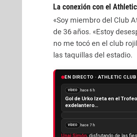
La conexión con el Athletic
«Soy miembro del Club At
de 36 años. «Estoy deses
no me tocó en el club roj
las taquillas del estadio.
EN DIRECTO · ATHLETIC CLUB
hace 6 h
VÍDEO
Gol de Urko Izeta en el Trofe
exdelantero…
hace 7 h
VÍDEO
Unai Simón
, disfrutando de las fi