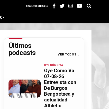
SÍGUENOS EN REDES
IC
Últimos
podcasts
VER TODOS
OYE CÓMO VA
Oye Cómo Va
07-08-26 |
Entrevista con
De Burgos
Bengoetxea y
actualidad
Athletic