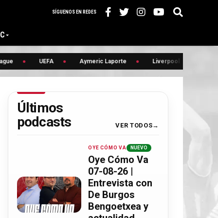
SÍGUENOS EN REDES
IC
ue
UEFA
Aymeric Laporte
Liverpool
Últimos
podcasts
VER TODOS
OYE CÓMO VA
NUEVO
Oye Cómo Va
07-08-26 |
Entrevista con
De Burgos
Bengoetxea y