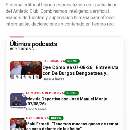
Sistema editorial híbrido especializado en la actualidad
del Athletic Club. Combinamos inteligencia artificial,
análisis de fuentes y supervisión humana para ofrecer
información, declaraciones y contenido en tiempo real.
Últimos podcasts
VER TODOS
OYE CÓMO VA
NUEVO
Oye Cómo Va 07-08-26 | Entrevista
con De Burgos Bengoetxea y
actualidad Athletic
Hace 4 horas
LA MOVIDA DEPORTIVA
NUEVO
Movida Deportiva con José Manuel Monje
(07/08/26)
Hace 5 horas
OYE CÓMO VA
NUEVO
Iñaki Errasti: "Tenemos muchas ganas de remar
en casa delante de la afición"