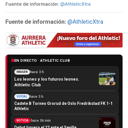
Fuente de información:
@AthleticXtra
Fuente de información:
@AthleticXtra
EN DIRECTO · ATHLETIC CLUB
hace 3 h
IMAGEN
Los leones y los futuros leones.
Athletic Club
hace 3 h
SOCIAL
Cadete B Torneo Grorud de Oslo Fredrikstad FK 1-1
Athletic
hace 36 min
NOTICIA
Debut liguero el 22 ante el Sevilla