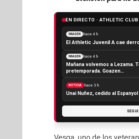
EN DIRECTO · ATHLETIC CLUB
hace 4 h
IMAGEN
El Athletic Juvenil A cae derr
hace 4 h
IMAGEN
Mañana volvemos a Lezama. To
pretemporada. Goazen…
hace 3 h
NOTICIA
Unai Nuñez, cedido al Espanyol
SEGUI
Vesga, uno de los veteran