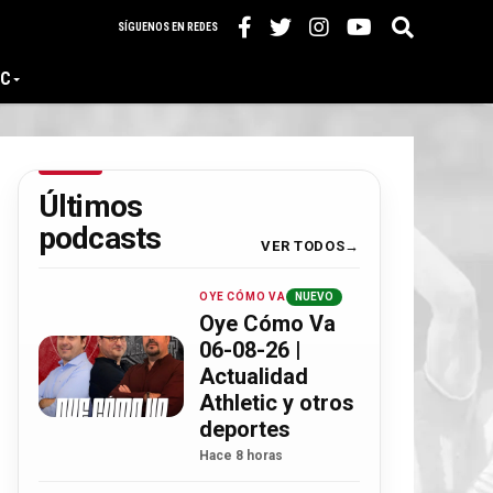
SÍGUENOS EN REDES
IC
Últimos
podcasts
VER TODOS
OYE CÓMO VA
NUEVO
Oye Cómo Va
06-08-26 |
Actualidad
Athletic y otros
deportes
Hace 8 horas