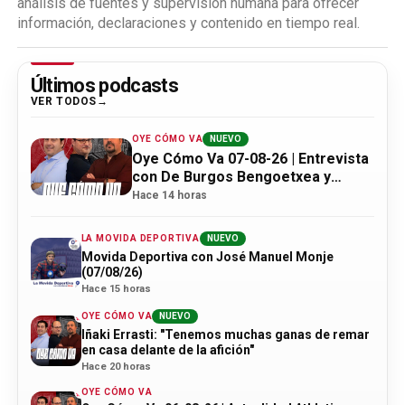
análisis de fuentes y supervisión humana para ofrecer
información, declaraciones y contenido en tiempo real.
Últimos podcasts
VER TODOS
OYE CÓMO VA
NUEVO
Oye Cómo Va 07-08-26 | Entrevista
con De Burgos Bengoetxea y
actualidad Athletic
Hace 14 horas
LA MOVIDA DEPORTIVA
NUEVO
Movida Deportiva con José Manuel Monje
(07/08/26)
Hace 15 horas
OYE CÓMO VA
NUEVO
Iñaki Errasti: "Tenemos muchas ganas de remar
en casa delante de la afición"
Hace 20 horas
OYE CÓMO VA