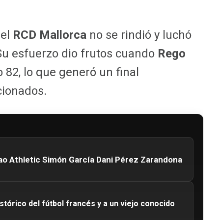
 el
RCD Mallorca
no se rindió y luchó
 Su esfuerzo dio frutos cuando
Rego
 82, lo que generó un final
cionados.
ao Athletic Simón García Dani Pérez Zarandona
tórico del fútbol francés y a un viejo conocido