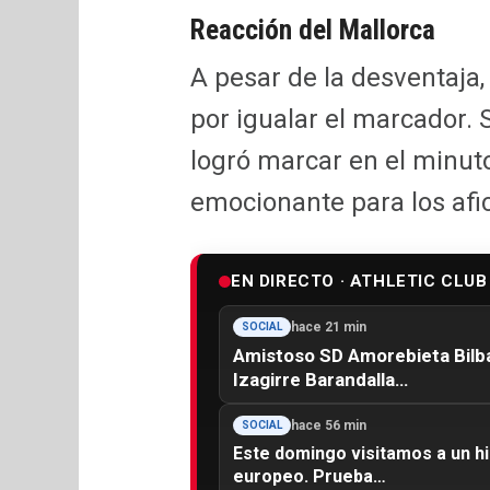
Reacción del Mallorca
A pesar de la desventaja,
por igualar el marcador.
logró marcar en el minuto
emocionante para los afi
EN DIRECTO · ATHLETIC CLUB
hace 21 min
SOCIAL
Amistoso SD Amorebieta Bilb
Izagirre Barandalla…
hace 56 min
SOCIAL
Este domingo visitamos a un his
europeo. Prueba…