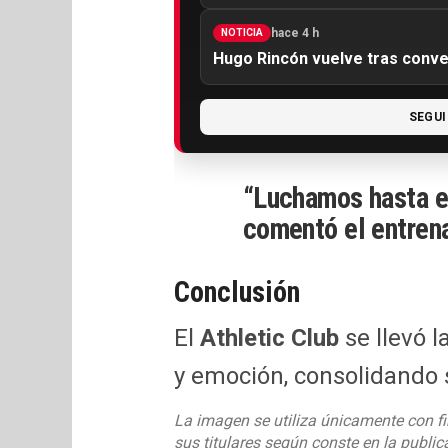
hace 4 h
NOTICIA
Hugo Rincón vuelve tras conv
SEGUI
“Luchamos hasta el 
comentó el entrena
Conclusión
El
Athletic Club
se llevó l
y emoción, consolidando s
La imagen se utiliza únicamente con fi
sus titulares según conste en la publi