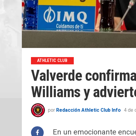
ATHLETIC CLUB
Valverde confirma 
Williams y advier
por
Redacción Athletic Club Info
4 de 
En un emocionante encue