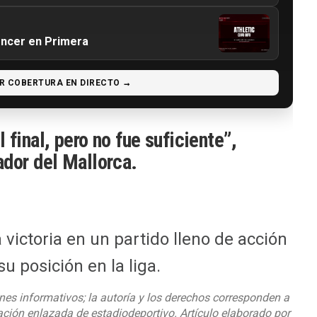
encer en Primera
R COBERTURA EN DIRECTO →
final, pero no fue suficiente”,
dor del Mallorca.
a victoria en un partido lleno de acción
u posición en la liga.
nes informativos; la autoría y los derechos corresponden a
cación enlazada de estadiodeportivo. Artículo elaborado por