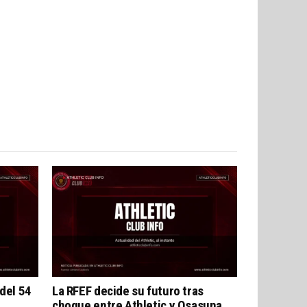
 del 54
La RFEF decide su futuro tras
choque entre Athletic y Osasuna