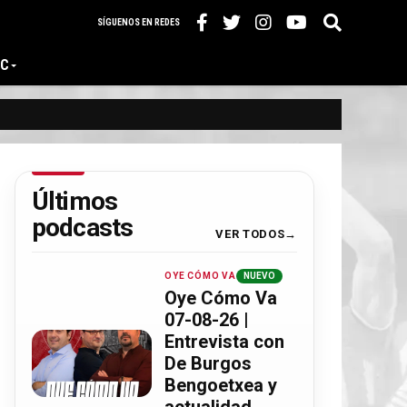
SÍGUENOS EN REDES
IC
Últimos
podcasts
VER TODOS
OYE CÓMO VA
NUEVO
Oye Cómo Va
07-08-26 |
Entrevista con
De Burgos
Bengoetxea y