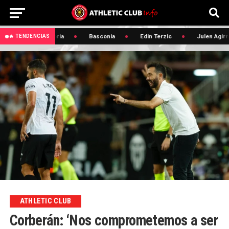
🔥 Convocatoria
Basconia
Edin Terzic
Julen Agirre
🔥 TENDENCIAS
ATHLETIC CLUB
Corberán: ‘Nos comprometemos a ser