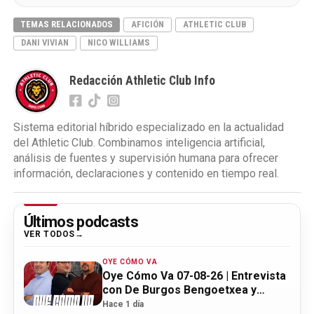
TEMAS RELACIONADOS
AFICIÓN
ATHLETIC CLUB
DANI VIVIAN
NICO WILLIAMS
Redacción Athletic Club Info
Sistema editorial híbrido especializado en la actualidad
del Athletic Club. Combinamos inteligencia artificial,
análisis de fuentes y supervisión humana para ofrecer
información, declaraciones y contenido en tiempo real.
Últimos podcasts
VER TODOS
OYE CÓMO VA
Oye Cómo Va 07-08-26 | Entrevista
con De Burgos Bengoetxea y
actualidad Athletic
Hace 1 día