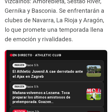
vizcaínos: Amorebieta, Sestao River,
Gernika y Basconia. Se enfrentarán a
clubes de Navarra, La Rioja y Aragón,
lo que promete una temporada llena
de emoción y rivalidades.
EN DIRECTO · ATHLETIC CLUB
hace 5 h
IMAGEN
El Athletic Juvenil A cae derrotado ante
el Ajax en Zagreb
hace 5 h
IMAGEN
Mañana volvemos a Lezama. Toca
preparar los últimos amistosos de
pretemporada. Goazen…
hace 3 h
NOTICIA