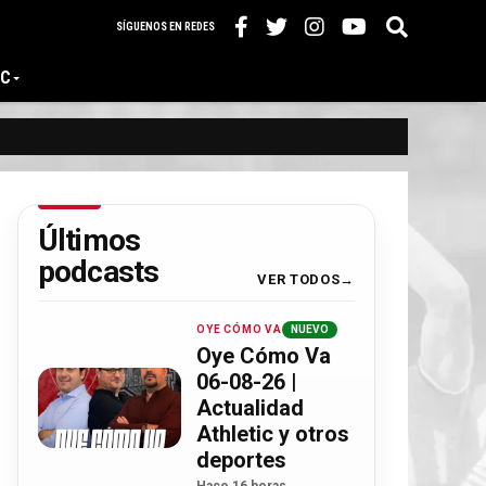
SÍGUENOS EN REDES
IC
Últimos
podcasts
VER TODOS
OYE CÓMO VA
NUEVO
Oye Cómo Va
06-08-26 |
Actualidad
Athletic y otros
deportes