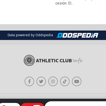
cesión. El...
Data powered by Oddspedia
Política de Uso de Imágenes
Sobre Athleticclubinfo.com
Contacto
Re