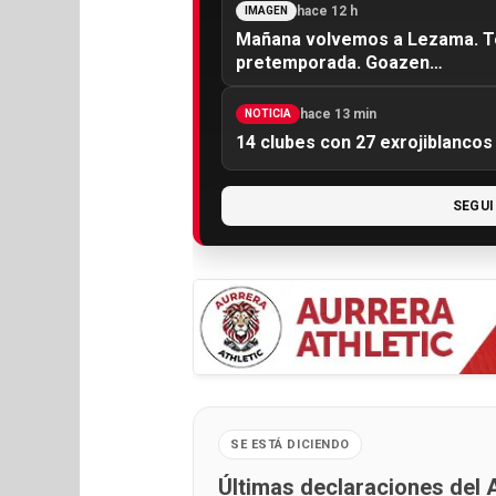
hace 12 h
IMAGEN
Mañana volvemos a Lezama. To
pretemporada. Goazen…
hace 13 min
NOTICIA
14 clubes con 27 exrojiblanco
SEGUI
SE ESTÁ DICIENDO
Últimas declaraciones del A