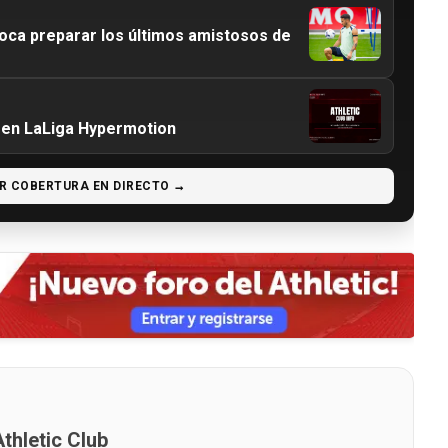
ca preparar los últimos amistosos de
s en LaLiga Hypermotion
R COBERTURA EN DIRECTO →
thletic Club