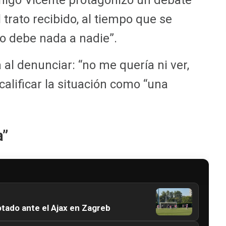
 Iñigo Vicente protagonizó un debate
 trato recibido, al tiempo que se
no debe nada a nadie”.
 al denunciar: “no me quería ni ver,
 calificar la situación como “una
a”
otado ante el Ajax en Zagreb