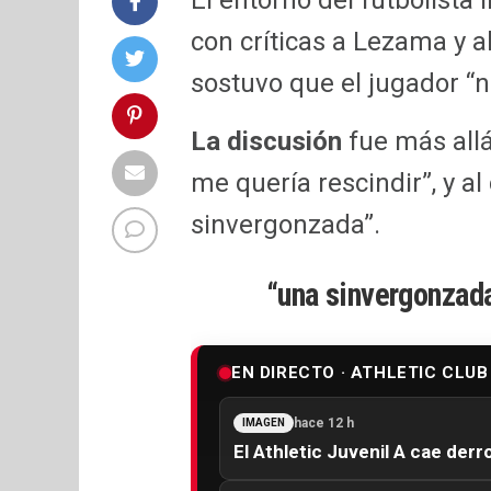
El entorno del futbolista
con críticas a Lezama y al
sostuvo que el jugador “
La discusión
fue más allá
me quería rescindir”, y al
sinvergonzada”.
“una sinvergonzad
EN DIRECTO · ATHLETIC CLUB
hace 12 h
IMAGEN
El Athletic Juvenil A cae derr